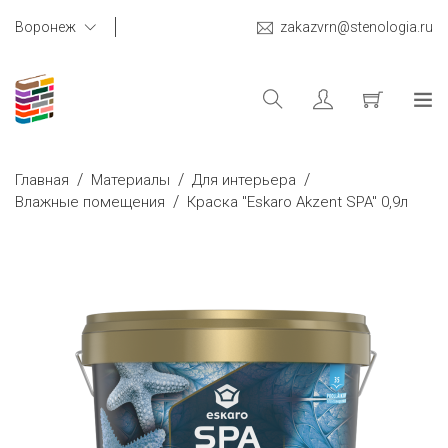
Воронеж
zakazvrn@stenologia.ru
/
/
/
Главная
Материалы
Для интерьера
/
Влажные помещения
Краска "Eskaro Akzent SPA" 0,9л