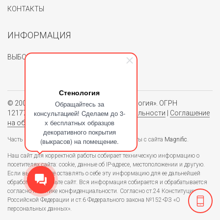
КОНТАКТЫ
ИНФОРМАЦИЯ
ВЫБОР ЦВЕТА
Стенология
© 2004 - 2026. Группа компаний «Стенология». ОГРН
Обращайтесь за
консультацией! Cделаем до 3-
1217700062150.
Политика конфиденциальности
|
Соглашение
х бесплатных образцов
на обработку персональных данных
декоративного покрытия
Часть изображений, используемых в блоге взяты с сайта
Magnific
.
(выкрасов) на помещение.
Наш сайт для корректной работы собирает техническую информацию о
посетителях сайта: cookie, данные об IP-адресе, местоположении и другую.
Если вы не хотите оставлять о себе эту информацию для ее дальнейшей
обработки - покиньте сайт. Вся информация собирается и обрабатывается
согласно политике конфиденциальности. Согласно ст.24 Конституции
Российской Федерации и ст.6 Федерального закона №152-ФЗ «О
персональных данных».